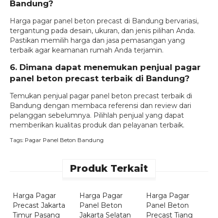
Bandung?
Harga pagar panel beton precast di Bandung bervariasi,
tergantung pada desain, ukuran, dan jenis pilihan Anda.
Pastikan memilih harga dan jasa pemasangan yang
terbaik agar keamanan rumah Anda terjamin.
6. Dimana dapat menemukan penjual pagar
panel beton precast terbaik di Bandung?
Temukan penjual pagar panel beton precast terbaik di
Bandung dengan membaca referensi dan review dari
pelanggan sebelumnya. Pilihlah penjual yang dapat
memberikan kualitas produk dan pelayanan terbaik.
Tags:
Pagar Panel Beton Bandung
Produk Terkait
Pesan
Pesan
Pesan
Sekarang
Sekarang
Sekarang
Harga Pagar
Harga Pagar
Harga Pagar
H
Precast Jakarta
Panel Beton
Panel Beton
P
Timur Pasang
Jakarta Selatan
Precast Tiang
B