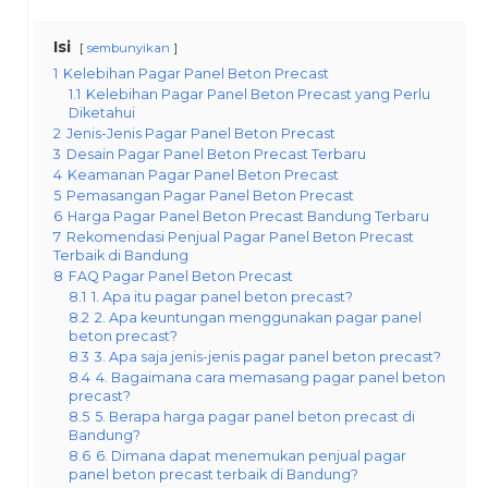
Isi
sembunyikan
1
Kelebihan Pagar Panel Beton Precast
1.1
Kelebihan Pagar Panel Beton Precast yang Perlu
Diketahui
2
Jenis-Jenis Pagar Panel Beton Precast
3
Desain Pagar Panel Beton Precast Terbaru
4
Keamanan Pagar Panel Beton Precast
5
Pemasangan Pagar Panel Beton Precast
6
Harga Pagar Panel Beton Precast Bandung Terbaru
7
Rekomendasi Penjual Pagar Panel Beton Precast
Terbaik di Bandung
8
FAQ Pagar Panel Beton Precast
8.1
1. Apa itu pagar panel beton precast?
8.2
2. Apa keuntungan menggunakan pagar panel
beton precast?
8.3
3. Apa saja jenis-jenis pagar panel beton precast?
8.4
4. Bagaimana cara memasang pagar panel beton
precast?
8.5
5. Berapa harga pagar panel beton precast di
Bandung?
8.6
6. Dimana dapat menemukan penjual pagar
panel beton precast terbaik di Bandung?