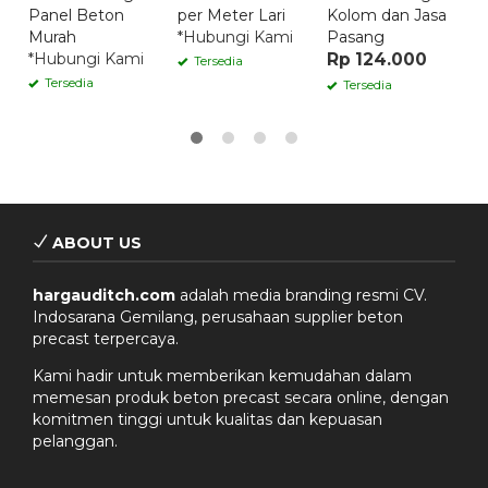
Panel Beton
per Meter Lari
Kolom dan Jasa
B
Murah
*Hubungi Kami
Pasang
*
*Hubungi Kami
Rp 124.000
Tersedia
Tersedia
Tersedia
ABOUT US
hargauditch.com
adalah media branding resmi CV.
Indosarana Gemilang, perusahaan supplier beton
precast terpercaya.
Kami hadir untuk memberikan kemudahan dalam
memesan produk beton precast secara online, dengan
komitmen tinggi untuk kualitas dan kepuasan
pelanggan.