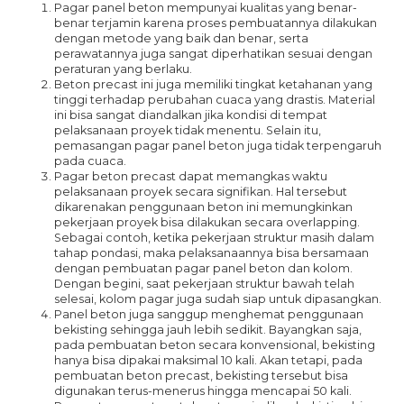
Pagar panel beton mempunyai kualitas yang benar-
benar terjamin karena proses pembuatannya dilakukan
dengan metode yang baik dan benar, serta
perawatannya juga sangat diperhatikan sesuai dengan
peraturan yang berlaku.
Beton precast ini juga memiliki tingkat ketahanan yang
tinggi terhadap perubahan cuaca yang drastis. Material
ini bisa sangat diandalkan jika kondisi di tempat
pelaksanaan proyek tidak menentu. Selain itu,
pemasangan pagar panel beton juga tidak terpengaruh
pada cuaca.
Pagar beton precast dapat memangkas waktu
pelaksanaan proyek secara signifikan. Hal tersebut
dikarenakan penggunaan beton ini memungkinkan
pekerjaan proyek bisa dilakukan secara overlapping.
Sebagai contoh, ketika pekerjaan struktur masih dalam
tahap pondasi, maka pelaksanaannya bisa bersamaan
dengan pembuatan pagar panel beton dan kolom.
Dengan begini, saat pekerjaan struktur bawah telah
selesai, kolom pagar juga sudah siap untuk dipasangkan.
Panel beton juga sanggup menghemat penggunaan
bekisting sehingga jauh lebih sedikit. Bayangkan saja,
pada pembuatan beton secara konvensional, bekisting
hanya bisa dipakai maksimal 10 kali. Akan tetapi, pada
pembuatan beton precast, bekisting tersebut bisa
digunakan terus-menerus hingga mencapai 50 kali.