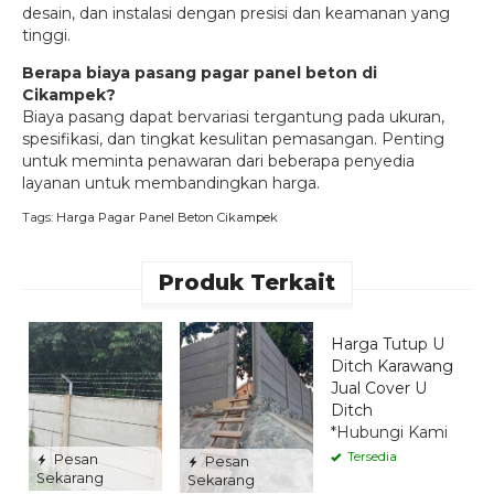
desain, dan instalasi dengan presisi dan keamanan yang
tinggi.
Berapa biaya pasang pagar panel beton di
Cikampek?
Biaya pasang dapat bervariasi tergantung pada ukuran,
spesifikasi, dan tingkat kesulitan pemasangan. Penting
untuk meminta penawaran dari beberapa penyedia
layanan untuk membandingkan harga.
Tags:
Harga Pagar Panel Beton Cikampek
Produk Terkait
Pesan
Sekarang
Harga Tutup U
H
Ditch Karawang
P
Jual Cover U
D
Ditch
p
*Hubungi Kami
T
*
Tersedia
Pesan
Pesan
Sekarang
Sekarang