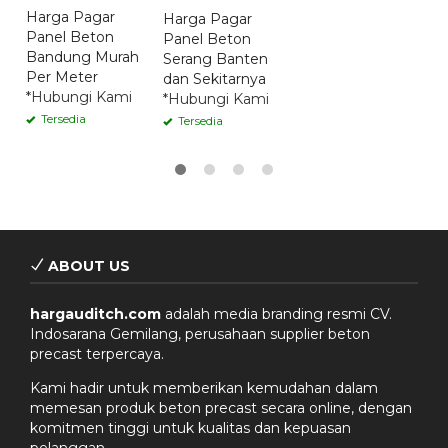
Harga Pagar
Harga Pagar
Panel Beton
Panel Beton
Bandung Murah
Serang Banten
Per Meter
dan Sekitarnya
*Hubungi Kami
*Hubungi Kami
Tersedia
Tersedia
ABOUT US
hargauditch.com
adalah media branding resmi CV.
Indosarana Gemilang, perusahaan supplier beton
precast terpercaya.
Kami hadir untuk memberikan kemudahan dalam
memesan produk beton precast secara online, dengan
komitmen tinggi untuk kualitas dan kepuasan