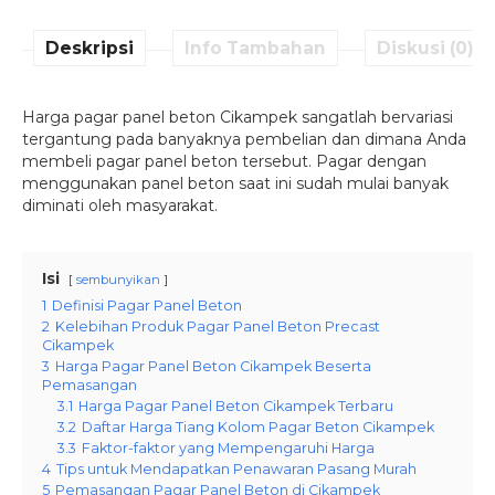
Deskripsi
Info Tambahan
Diskusi (0)
Harga pagar panel beton Cikampek sangatlah bervariasi
tergantung pada banyaknya pembelian dan dimana Anda
membeli pagar panel beton tersebut. Pagar dengan
menggunakan panel beton saat ini sudah mulai banyak
diminati oleh masyarakat.
Isi
sembunyikan
1
Definisi Pagar Panel Beton
2
Kelebihan Produk Pagar Panel Beton Precast
Cikampek
3
Harga Pagar Panel Beton Cikampek Beserta
Pemasangan
3.1
Harga Pagar Panel Beton Cikampek Terbaru
3.2
Daftar Harga Tiang Kolom Pagar Beton Cikampek
3.3
Faktor-faktor yang Mempengaruhi Harga
4
Tips untuk Mendapatkan Penawaran Pasang Murah
5
Pemasangan Pagar Panel Beton di Cikampek