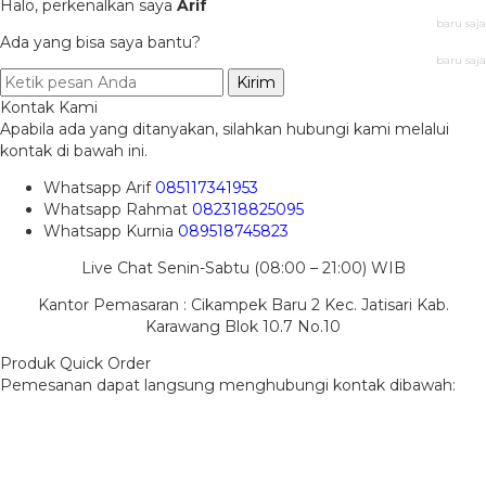
Halo, perkenalkan saya
Arif
baru saja
Ada yang bisa saya bantu?
baru saja
Kirim
Kontak Kami
Apabila ada yang ditanyakan, silahkan hubungi kami melalui
kontak di bawah ini.
Whatsapp
Arif
085117341953
Whatsapp
Rahmat
082318825095
Whatsapp
Kurnia
089518745823
Live Chat Senin-Sabtu (08:00 – 21:00) WIB
Kantor Pemasaran : Cikampek Baru 2 Kec. Jatisari Kab.
Karawang Blok 10.7 No.10
Produk Quick Order
Pemesanan dapat langsung menghubungi kontak dibawah: