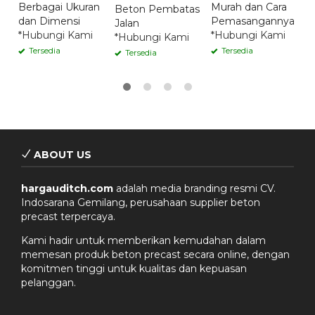
Berbagai Ukuran
Murah dan Cara
Beton Pembatas
dan Dimensi
Pemasangannya
Jalan
*Hubungi Kami
*Hubungi Kami
*Hubungi Kami
Tersedia
Tersedia
Tersedia
ABOUT US
hargauditch.com
adalah media branding resmi CV.
Indosarana Gemilang, perusahaan supplier beton
precast terpercaya.
Kami hadir untuk memberikan kemudahan dalam
memesan produk beton precast secara online, dengan
komitmen tinggi untuk kualitas dan kepuasan
pelanggan.