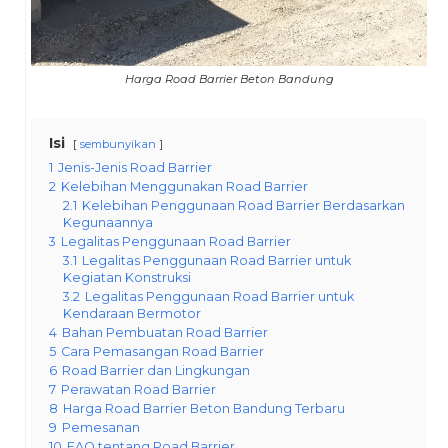
Harga Road Barrier Beton Bandung
Isi
sembunyikan
1
Jenis-Jenis Road Barrier
2
Kelebihan Menggunakan Road Barrier
2.1
Kelebihan Penggunaan Road Barrier Berdasarkan
Kegunaannya
3
Legalitas Penggunaan Road Barrier
3.1
Legalitas Penggunaan Road Barrier untuk
Kegiatan Konstruksi
3.2
Legalitas Penggunaan Road Barrier untuk
Kendaraan Bermotor
4
Bahan Pembuatan Road Barrier
5
Cara Pemasangan Road Barrier
6
Road Barrier dan Lingkungan
7
Perawatan Road Barrier
8
Harga Road Barrier Beton Bandung Terbaru
9
Pemesanan
10
FAQ tentang Road Barrier