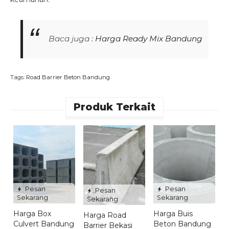
Baca juga :
Harga Ready Mix Bandung
Tags:
Road Barrier Beton Bandung
Produk Terkait
H
B
M
P
*
Pesan
Pesan
Pesan
Sekarang
Sekarang
Sekarang
Harga Box
Harga Buis
Harga Road
Culvert Bandung
Beton Bandung
Barrier Bekasi