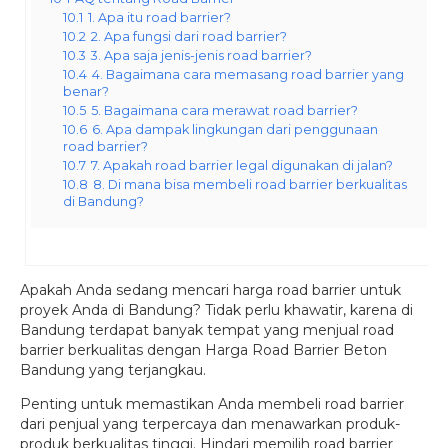
10.1
1. Apa itu road barrier?
10.2
2. Apa fungsi dari road barrier?
10.3
3. Apa saja jenis-jenis road barrier?
10.4
4. Bagaimana cara memasang road barrier yang
benar?
10.5
5. Bagaimana cara merawat road barrier?
10.6
6. Apa dampak lingkungan dari penggunaan
road barrier?
10.7
7. Apakah road barrier legal digunakan di jalan?
10.8
8. Di mana bisa membeli road barrier berkualitas
di Bandung?
Apakah Anda sedang mencari harga road barrier untuk
proyek Anda di Bandung? Tidak perlu khawatir, karena di
Bandung terdapat banyak tempat yang menjual road
barrier berkualitas dengan Harga Road Barrier Beton
Bandung yang terjangkau.
Penting untuk memastikan Anda membeli road barrier
dari penjual yang terpercaya dan menawarkan produk-
produk berkualitas tinggi. Hindari memilih road barrier