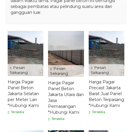
dalam waktu lama. Pagar panel beton ini berfungsi
sebagai pembatas atau pelindung suatu area dari
gangguan luar.
Pesan
Pesan
Pesan
Sekarang
Sekarang
Sekarang
Harga Pagar
Harga Pagar
Harga Pagar
Panel Beton
Precast Jakarta
Panel Beton
Jakarta Selatan
Barat Jual Panel
Jakarta Utara dan
per Meter Lari
Beton Terpasang
Jasa
*Hubungi Kami
*Hubungi Kami
Pemasangan
*Hubungi Kami
Tersedia
Tersedia
Tersedia