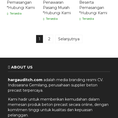
Pemasangan
Penawaran
Beserta
*Hubungi Kami
Pasang Murah
Pemasangan
*Hubungi Kami
*Hubungi Kami
Tersedia
Tersedia
Tersedia
1
2
Selanjutnya
ABOUT US
hargauditch.com
adalah media branding resmi CV.
Indosarana Gemilang, perusahaan supplier beton
precast terpercaya.
Kami hadir untuk memberikan kemudahan dalam
memesan produk beton precast secara online, dengan
komitmen tinggi untuk kualitas dan kepuasan
pelanggan.