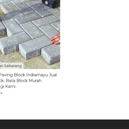
n Sekarang
Paving Block Indramayu Jual
ck, Bata Block Murah
gi Kami
ia