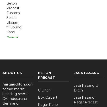
Beton
Precast
Custom
Sesuai
Ukuran
*Hubungi
Kami
Tersedia
ABOUT US
BETON
JASA PASANG
PRECAST
hargauditch.com
Jasa Pasang U
adalah media
U Ditch
Ditch
branding resmi
Box Culvert
Jasa Pasang
CV. Indosarana
Pagar Precast
Gemilang,
Pagar Panel