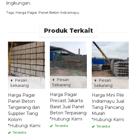
lingkungan.
Tags:
Harga Pagar Panel Beton Indramayu
Produk Terkait
H
B
I
B
*
Pesan
Pesan
Pesan
Sekarang
Sekarang
Sekarang
Harga Pagar
Harga Pagar
Harga Mini Pile
Precast Jakarta
Panel Beton
Indramayu Jual
Barat Jual Panel
Tangerang dan
Tiang Pancang
Beton Terpasang
Supplier Tiang
Murah
*Hubungi Kami
Kolom
*Hubungi Kami
*Hubungi Kami
Tersedia
Tersedia
Tersedia