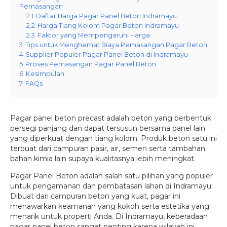
Pemasangan
2.1
Daftar Harga Pagar Panel Beton Indramayu
2.2
Harga Tiang Kolom Pagar Beton Indramayu
2.3
Faktor yang Mempengaruhi Harga
3
Tips untuk Menghemat Biaya Pemasangan Pagar Beton
4
Supplier Populer Pagar Panel Beton di Indramayu
5
Proses Pemasangan Pagar Panel Beton
6
Kesimpulan
7
FAQs
Pagar panel beton precast adalah beton yang berbentuk
persegi panjang dan dapat tersusun bersama panel lain
yang diperkuat dengan tiang kolom. Produk beton satu ini
terbuat dari campuran pasir, air, semen serta tambahan
bahan kimia lain supaya kualitasnya lebih meningkat.
Pagar Panel Beton adalah salah satu pilihan yang populer
untuk pengamanan dan pembatasan lahan di Indramayu.
Dibuat dari campuran beton yang kuat, pagar ini
menawarkan keamanan yang kokoh serta estetika yang
menarik untuk properti Anda. Di Indramayu, keberadaan
pagar panel beton sangat penting karena wilayah ini