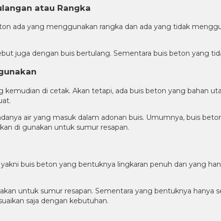
ulangan atau Rangka
 beton ada yang menggunakan rangka dan ada yang tidak menggu
but juga dengan buis bertulang. Sementara buis beton yang tida
 gunakan
g kemudian di cetak. Akan tetapi, ada buis beton yang bahan ut
uat.
ak adanya air yang masuk dalam adonan buis. Umumnya, buis beto
akan di gunakan untuk sumur resapan.
ada 2 yakni buis beton yang bentuknya lingkaran penuh dan yang h
nakan untuk sumur resapan. Sementara yang bentuknya hanya se
esuaikan saja dengan kebutuhan.