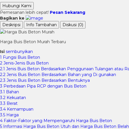
Hubungi Kami
Pemesanan lebih cepat!
Pesan Sekarang
Bagikan ke
Deskripsi
Info Tambahan
Diskusi (0)
Harga Buis Beton Murah Terbaru
Isi
sembunyikan
1
Fungsi Buis Beton
2
Jenis-Jenis Buis Beton
2.1
Jenis Buis Beton Berdasarkan Penggunaan Tulangan atau R
2.2
Jenis Buis Beton Berdasarkan Bahan yang Di gunakan
2.3
Jenis Buis Beton Berdasarkan Bentuknya
3
Perbedaan Pipa RCP dengan Buis Beton
3.1
Bahan
3.2
Kekuatan
3.3
Berat
3.4
Kemampuan
3.5
Harga
4
Faktor-Faktor yang Mempengaruhi Harga Buis Beton
5
Informasi Harga Buis Beton Utuh dan Harga Buis Beton Belah