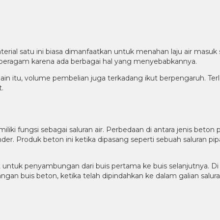
ial satu ini biasa dimanfaatkan untuk menahan laju air masuk se
ni beragam karena ada berbagai hal yang menyebabkannya.
in itu, volume pembelian juga terkadang ikut berpengaruh. Terle
.
ki fungsi sebagai saluran air. Perbedaan di antara jenis beton p
er. Produk beton ini ketika dipasang seperti sebuah saluran pipa
 untuk penyambungan dari buis pertama ke buis selanjutnya. Di
gan buis beton, ketika telah dipindahkan ke dalam galian salura