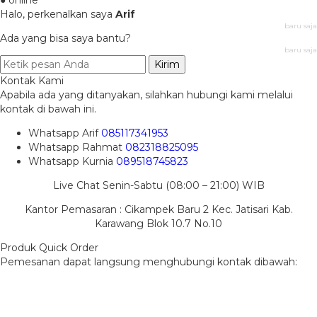
Halo, perkenalkan saya
Arif
baru saja
Ada yang bisa saya bantu?
baru saja
Kirim
Kontak Kami
Apabila ada yang ditanyakan, silahkan hubungi kami melalui
kontak di bawah ini.
Whatsapp
Arif
085117341953
Whatsapp
Rahmat
082318825095
Whatsapp
Kurnia
089518745823
Live Chat Senin-Sabtu (08:00 – 21:00) WIB
Kantor Pemasaran : Cikampek Baru 2 Kec. Jatisari Kab.
Karawang Blok 10.7 No.10
Produk Quick Order
Pemesanan dapat langsung menghubungi kontak dibawah: