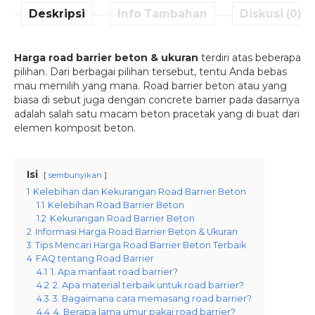
Deskripsi
Info Tambahan
Diskusi (0)
Harga road barrier beton & ukuran
terdiri atas beberapa
pilihan. Dari berbagai pilihan tersebut, tentu Anda bebas
mau memilih yang mana. Road barrier beton atau yang
biasa di sebut juga dengan concrete barrier pada dasarnya
adalah salah satu macam beton pracetak yang di buat dari
elemen komposit beton.
Isi
sembunyikan
1
Kelebihan dan Kekurangan Road Barrier Beton
1.1
Kelebihan Road Barrier Beton
1.2
Kekurangan Road Barrier Beton
2
Informasi Harga Road Barrier Beton & Ukuran
3
Tips Mencari Harga Road Barrier Beton Terbaik
4
FAQ tentang Road Barrier
4.1
1. Apa manfaat road barrier?
4.2
2. Apa material terbaik untuk road barrier?
4.3
3. Bagaimana cara memasang road barrier?
4.4
4. Berapa lama umur pakai road barrier?