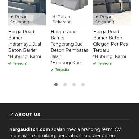
*
Pesan
Pesan
Pesan
Sekarang
Sekarang
Sekarang
Harga Road
Harga Road
Harga Road
Barrier
Barrier
Barrier Beton
Indramayu Jual
Tangerang Jual
Cilegon Per Pcs
Beton Barrier
Beton Pembatas
Terbaru
*Hubungi Kami
Jalan
*Hubungi Kami
*Hubungi Kami
Tersedia
Tersedia
Tersedia
ABOUT US
hargauditch.com
adalah media branding resmi CV.
Indosarana Gemilang, perusahaan supplier beton