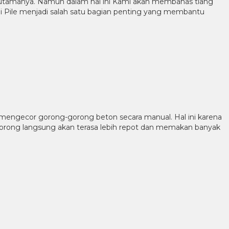
utamanya. Namun dalam hal ini Kami akan membahas tiang
ini Pile menjadi salah satu bagian penting yang membantu
 mengecor gorong-gorong beton secara manual. Hal ini karena
gorong langsung akan terasa lebih repot dan memakan banyak