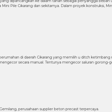
 yang dipancangkan ke dalam tanah sebagai penyangga beban 
a Mini Pile Cikarang dan sekitarnya. Dalam proyek konstruksi, M
 perumahan di daerah Cikarang yang memilih u ditch ketimbang
da mengecor secara manual. Tentunya mengecor saluran gorong-
Gemilang, perusahaan supplier beton precast terpercaya.