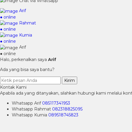
Chat via Whatsapp
Arif
● online
Rahmat
● online
Kurnia
● online
Arif
● online
Halo, perkenalkan saya
Arif
Ada yang bisa saya bantu?
Kirim
Kontak Kami
Apabila ada yang ditanyakan, silahkan hubungi kami melalui kont
Whatsapp
Arif
085117341953
Whatsapp
Rahmat
082318825095
Whatsapp
Kurnia
089518745823