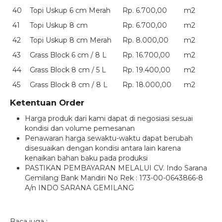
40
Topi Uskup 6 cm Merah
Rp. 6.700,00
m2
41
Topi Uskup 8 cm
Rp. 6.700,00
m2
42
Topi Uskup 8 cm Merah
Rp. 8.000,00
m2
43
Grass Block 6 cm / 8 L
Rp. 16.700,00
m2
44
Grass Block 8 cm / 5 L
Rp. 19.400,00
m2
45
Grass Block 8 cm / 8 L
Rp. 18.000,00
m2
Ketentuan Order
Harga produk dari kami dapat di negosiasi sesuai
kondisi dan volume pemesanan
Penawaran harga sewaktu-waktu dapat berubah
disesuaikan dengan kondisi antara lain karena
kenaikan bahan baku pada produksi
PASTIKAN PEMBAYARAN MELALUI CV. Indo Sarana
Gemilang Bank Mandiri No Rek : 173-00-0643866-8
A/n INDO SARANA GEMILANG
Baca juga :