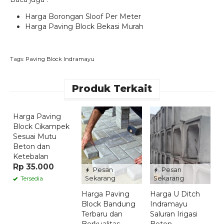
Harga Borongan Sloof Per Meter
Harga Paving Block Bekasi Murah
Tags:
Paving Block Indramayu
Produk Terkait
Pesan
Sekarang
Harga Paving
H
Block Cikampek
B
Sesuai Mutu
J
Beton dan
M
Ketebalan
R
Rp 35.000
Pesan
Pesan
Sekarang
Sekarang
Tersedia
Harga Paving
Harga U Ditch
Block Bandung
Indramayu
Terbaru dan
Saluran Irigasi