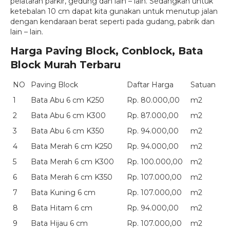
pelataran parkir, gedung dan lain – lain. Sedangkan untuk
ketebalan 10 cm dapat kita gunakan untuk menutup jalan
dengan kendaraan berat seperti pada gudang, pabrik dan
lain – lain.
Harga Paving Block, Conblock, Bata
Block Murah Terbaru
NO
Paving Block
Daftar Harga
Satuan
1
Bata Abu 6 cm K250
Rp. 80.000,00
m2
2
Bata Abu 6 cm K300
Rp. 87.000,00
m2
3
Bata Abu 6 cm K350
Rp. 94.000,00
m2
4
Bata Merah 6 cm K250
Rp. 94.000,00
m2
5
Bata Merah 6 cm K300
Rp. 100.000,00
m2
6
Bata Merah 6 cm K350
Rp. 107.000,00
m2
7
Bata Kuning 6 cm
Rp. 107.000,00
m2
8
Bata Hitam 6 cm
Rp. 94.000,00
m2
9
Bata Hijau 6 cm
Rp. 107.000,00
m2