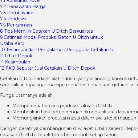
7.1
Konsultasi Awal
7.2
Penawaran Harga
7.3
Pembayaran
7.4
Produksi
7.5
Pengiriman
8
Tips Memilih Cetakan U Ditch Berkualitas
9
Estimasi Modal Produksi Beton U Ditch untuk
Usaha Kecil
10
Testimoni dan Pengalaman Pengguna Cetakan U
Ditch di Depok
11
Kesimpulan
12
FAQ Seputar Jual Cetakan U Ditch Depok
Cetakan U Ditch adalah alat industri yang dirancang khusus untuk
sedemikian rupa agar mampu menahan beban dan getaran sela
Fungsi utamanya adalah:
Mempercepat proses produksi saluran U Ditch
Memberikan hasil beton dengan dimensi akurat dan perm
Memungkinkan produksi masal dalam skala kecil maupun 
Dengan pesatnya pembangunan di wilayah urban seperti Depok,
cetakan U Ditch Depok terus bertumbuh setiap tahun.