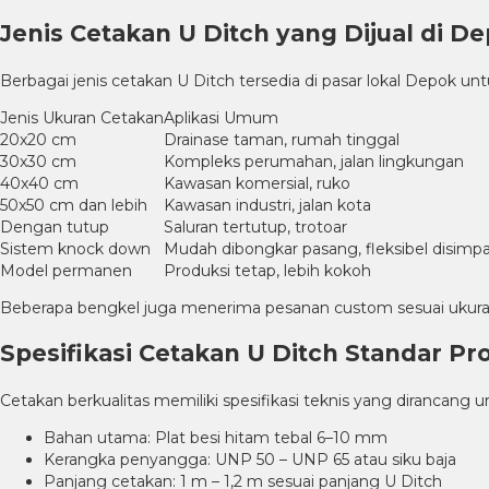
Jenis Cetakan U Ditch yang Dijual di D
Berbagai jenis cetakan U Ditch tersedia di pasar lokal Depok 
Jenis Ukuran Cetakan
Aplikasi Umum
20x20 cm
Drainase taman, rumah tinggal
30x30 cm
Kompleks perumahan, jalan lingkungan
40x40 cm
Kawasan komersial, ruko
50x50 cm dan lebih
Kawasan industri, jalan kota
Dengan tutup
Saluran tertutup, trotoar
Sistem knock down
Mudah dibongkar pasang, fleksibel disimp
Model permanen
Produksi tetap, lebih kokoh
Beberapa bengkel juga menerima pesanan custom sesuai ukuran
Spesifikasi Cetakan U Ditch Standar Pr
Cetakan berkualitas memiliki spesifikasi teknis yang dirancang u
Bahan utama: Plat besi hitam tebal 6–10 mm
Kerangka penyangga: UNP 50 – UNP 65 atau siku baja
Panjang cetakan: 1 m – 1,2 m sesuai panjang U Ditch