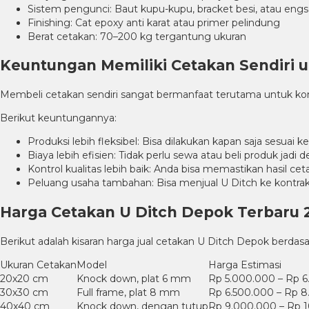
Sistem pengunci: Baut kupu-kupu, bracket besi, atau engs
Finishing: Cat epoxy anti karat atau primer pelindung
Berat cetakan: 70–200 kg tergantung ukuran
Keuntungan Memiliki Cetakan Sendiri 
Membeli cetakan sendiri sangat bermanfaat terutama untuk ko
Berikut keuntungannya:
Produksi lebih fleksibel: Bisa dilakukan kapan saja sesuai
Biaya lebih efisien: Tidak perlu sewa atau beli produk jadi 
Kontrol kualitas lebih baik: Anda bisa memastikan hasil ce
Peluang usaha tambahan: Bisa menjual U Ditch ke kontrak
Harga Cetakan U Ditch Depok Terbaru 
Berikut adalah kisaran harga jual cetakan U Ditch Depok berd
Ukuran Cetakan
Model
Harga Estimasi
20x20 cm
Knock down, plat 6 mm
Rp 5.000.000 – Rp 
30x30 cm
Full frame, plat 8 mm
Rp 6.500.000 – Rp 
40x40 cm
Knock down, dengan tutup
Rp 9.000.000 – Rp 