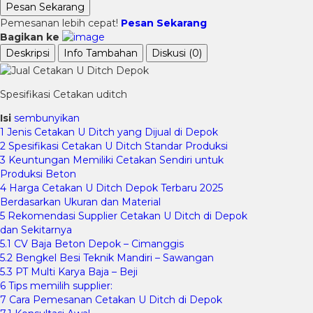
Pesan Sekarang
Pemesanan lebih cepat!
Pesan Sekarang
Bagikan ke
Deskripsi
Info Tambahan
Diskusi (0)
Spesifikasi Cetakan uditch
Isi
sembunyikan
1
Jenis Cetakan U Ditch yang Dijual di Depok
2
Spesifikasi Cetakan U Ditch Standar Produksi
3
Keuntungan Memiliki Cetakan Sendiri untuk
Produksi Beton
4
Harga Cetakan U Ditch Depok Terbaru 2025
Berdasarkan Ukuran dan Material
5
Rekomendasi Supplier Cetakan U Ditch di Depok
dan Sekitarnya
5.1
CV Baja Beton Depok – Cimanggis
5.2
Bengkel Besi Teknik Mandiri – Sawangan
5.3
PT Multi Karya Baja – Beji
6
Tips memilih supplier:
7
Cara Pemesanan Cetakan U Ditch di Depok