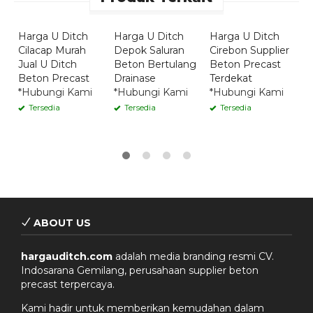
Pesan
Pesan
Pesan
Sekarang
Sekarang
Sekarang
Harga U Ditch
Harga U Ditch
Harga U Ditch
H
Cilacap Murah
Depok Saluran
Cirebon Supplier
2
Jual U Ditch
Beton Bertulang
Beton Precast
B
Beton Precast
Drainase
Terdekat
S
*Hubungi Kami
*Hubungi Kami
*Hubungi Kami
R
Tersedia
Tersedia
Tersedia
ABOUT US
hargauditch.com
adalah media branding resmi CV.
Indosarana Gemilang, perusahaan supplier beton
precast terpercaya.
Kami hadir untuk memberikan kemudahan dalam