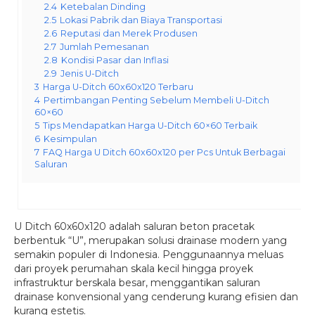
2.4
Ketebalan Dinding
2.5
Lokasi Pabrik dan Biaya Transportasi
2.6
Reputasi dan Merek Produsen
2.7
Jumlah Pemesanan
2.8
Kondisi Pasar dan Inflasi
2.9
Jenis U-Ditch
3
Harga U-Ditch 60x60x120 Terbaru
4
Pertimbangan Penting Sebelum Membeli U-Ditch
60×60
5
Tips Mendapatkan Harga U-Ditch 60×60 Terbaik
6
Kesimpulan
7
FAQ Harga U Ditch 60x60x120 per Pcs Untuk Berbagai
Saluran
U Ditch 60x60x120 adalah saluran beton pracetak
berbentuk “U”, merupakan solusi drainase modern yang
semakin populer di Indonesia. Penggunaannya meluas
dari proyek perumahan skala kecil hingga proyek
infrastruktur berskala besar, menggantikan saluran
drainase konvensional yang cenderung kurang efisien dan
kurang estetis.