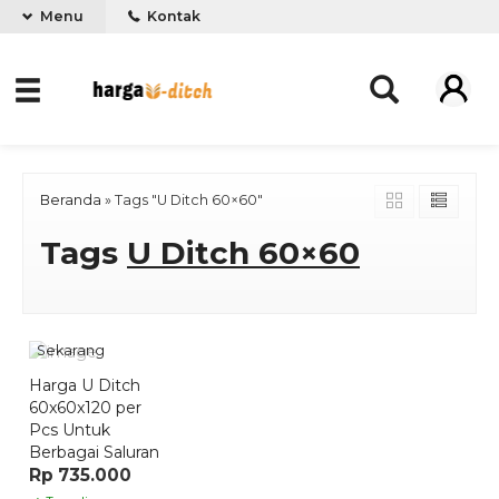
Menu
Kontak
Beranda
»
Tags "U Ditch 60×60"
Tags
U Ditch 60×60
Pesan
Sekarang
Harga U Ditch
60x60x120 per
Pcs Untuk
Berbagai Saluran
Rp 735.000