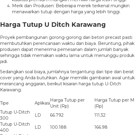
Merk dan Produsen: Beberapa merek terkenal mungkin
menawarkan tutup dengan harga yang lebih tinggi.
Harga Tutup U Ditch Karawang
Proyek pembangunan gorong-gorong dari beton precast pasti
membutuhkan perencanaan waktu dan biaya. Beruntung, pihak
produsen dapat menerima pemesanan dalam jumlah banyak
sehingga tidak memakan waktu lama untuk menunggu produk
jadi.
Sedangkan soal biaya, jumlahnya tergantung dari tipe dan berat
cover yang Anda butuhkan. Agar memiliki gambaran awal untuk
merancang anggaran, berikut kisaran harga tutup U-Ditch
Karawang:
Harga Tutup per
Harga Tutup per M
Tipe
Aplikasi
Unit (Rp)
(Rp)
Tutup U-Ditch
LD
66.792
111.32
300
Tutup U-Ditch
LD
100.188
166.98
400