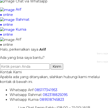
Chat via Whatsapp
Arif
● online
Rahmat
● online
Kurnia
● online
Arif
● online
Halo, perkenalkan saya
Arif
baru saja
Ada yang bisa saya bantu?
baru saja
Kirim
Kontak Kami
Apabila ada yang ditanyakan, silahkan hubungi kami melalui
kontak di bawah ini.
Whatsapp
Arif
085117341953
Whatsapp
Rahmat
082318825095
Whatsapp
Kurnia
089518745823
Live Chat Senin-Sabtu (08:00 – 21:00) WIB