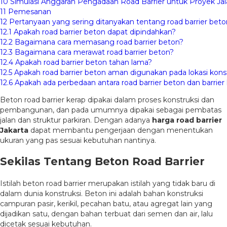
10
Simulasi Anggaran Pengadaan Road Barrier untuk Proyek Jal
11
Pemesanan
12
Pertanyaan yang sering ditanyakan tentang road barrier beto
12.1
Apakah road barrier beton dapat dipindahkan?
12.2
Bagaimana cara memasang road barrier beton?
12.3
Bagaimana cara merawat road barrier beton?
12.4
Apakah road barrier beton tahan lama?
12.5
Apakah road barrier beton aman digunakan pada lokasi kons
12.6
Apakah ada perbedaan antara road barrier beton dan barrier 
Beton road barrier kerap dipakai dalam proses konstruksi dan
pembangunan, dan pada umumnya dipakai sebagai pembatas
jalan dan struktur parkiran. Dengan adanya
harga road barrier
Jakarta
dapat membantu pengerjaan dengan menentukan
ukuran yang pas sesuai kebutuhan nantinya.
Sekilas Tentang Beton Road Barrier
Istilah beton road barrier merupakan istilah yang tidak baru di
dalam dunia konstruksi. Beton ini adalah bahan konstruksi
campuran pasir, kerikil, pecahan batu, atau agregat lain yang
dijadikan satu, dengan bahan terbuat dari semen dan air, lalu
dicetak sesuai kebutuhan.