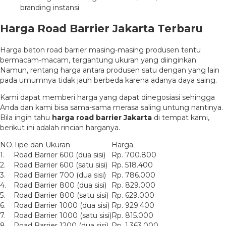
branding instansi
Harga Road Barrier Jakarta Terbaru
Harga beton road barrier masing-masing produsen tentu
bermacam-macam, tergantung ukuran yang diinginkan.
Namun, rentang harga antara produsen satu dengan yang lain
pada umumnya tidak jauh berbeda karena adanya daya saing.
Kami dapat memberi harga yang dapat dinegosiasi sehingga
Anda dan kami bisa sama-sama merasa saling untung nantinya.
Bila ingin tahu
harga road barrier Jakarta
di tempat kami,
berikut ini adalah rincian harganya.
NO.
Tipe dan Ukuran
Harga
1.
Road Barrier 600 (dua sisi)
Rp. 700.800
2.
Road Barrier 600 (satu sisi)
Rp. 518.400
3.
Road Barrier 700 (dua sisi)
Rp. 786.000
4.
Road Barrier 800 (dua sisi)
Rp. 829.000
5.
Road Barrier 800 (satu sisi)
Rp. 629.000
6.
Road Barrier 1000 (dua sisi)
Rp. 929.400
7.
Road Barrier 1000 (satu sisi)
Rp. 815.000
8.
Road Barrier 1200 (dua sisi)
Rp. 1.363.000