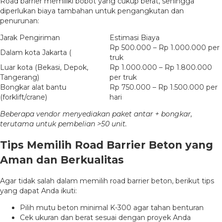
Road barrier memiliki bobot yang cukup berat, sehingga
diperlukan biaya tambahan untuk pengangkutan dan
penurunan:
Jarak Pengiriman
Estimasi Biaya
Rp 500.000 – Rp 1.000.000 per
Dalam kota Jakarta (
truk
Luar kota (Bekasi, Depok,
Rp 1.000.000 – Rp 1.800.000
Tangerang)
per truk
Bongkar alat bantu
Rp 750.000 – Rp 1.500.000 per
(forklift/crane)
hari
Beberapa vendor menyediakan paket antar + bongkar,
terutama untuk pembelian >50 unit.
Tips Memilih Road Barrier Beton yang
Aman dan Berkualitas
Agar tidak salah dalam memilih road barrier beton, berikut tips
yang dapat Anda ikuti:
Pilih mutu beton minimal K-300 agar tahan benturan
Cek ukuran dan berat sesuai dengan proyek Anda