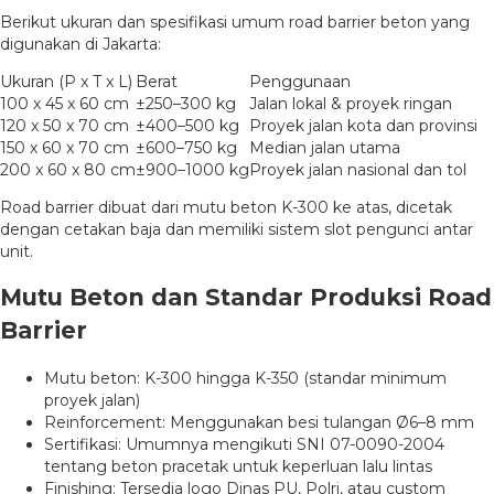
Berikut ukuran dan spesifikasi umum road barrier beton yang
digunakan di Jakarta:
Ukuran (P x T x L)
Berat
Penggunaan
100 x 45 x 60 cm
±250–300 kg
Jalan lokal & proyek ringan
120 x 50 x 70 cm
±400–500 kg
Proyek jalan kota dan provinsi
150 x 60 x 70 cm
±600–750 kg
Median jalan utama
200 x 60 x 80 cm
±900–1000 kg
Proyek jalan nasional dan tol
Road barrier dibuat dari mutu beton K-300 ke atas, dicetak
dengan cetakan baja dan memiliki sistem slot pengunci antar
unit.
Mutu Beton dan Standar Produksi Road
Barrier
Mutu beton: K-300 hingga K-350 (standar minimum
proyek jalan)
Reinforcement: Menggunakan besi tulangan Ø6–8 mm
Sertifikasi: Umumnya mengikuti SNI 07-0090-2004
tentang beton pracetak untuk keperluan lalu lintas
Finishing: Tersedia logo Dinas PU, Polri, atau custom