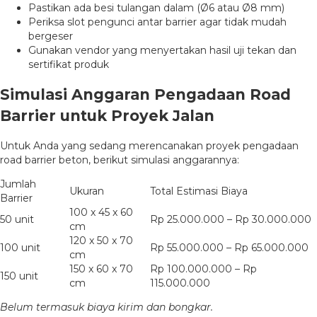
Pastikan ada besi tulangan dalam (Ø6 atau Ø8 mm)
Periksa slot pengunci antar barrier agar tidak mudah
bergeser
Gunakan vendor yang menyertakan hasil uji tekan dan
sertifikat produk
Simulasi Anggaran Pengadaan Road
Barrier untuk Proyek Jalan
Untuk Anda yang sedang merencanakan proyek pengadaan
road barrier beton, berikut simulasi anggarannya:
Jumlah
Ukuran
Total Estimasi Biaya
Barrier
100 x 45 x 60
50 unit
Rp 25.000.000 – Rp 30.000.000
cm
120 x 50 x 70
100 unit
Rp 55.000.000 – Rp 65.000.000
cm
150 x 60 x 70
Rp 100.000.000 – Rp
150 unit
cm
115.000.000
Belum termasuk biaya kirim dan bongkar.