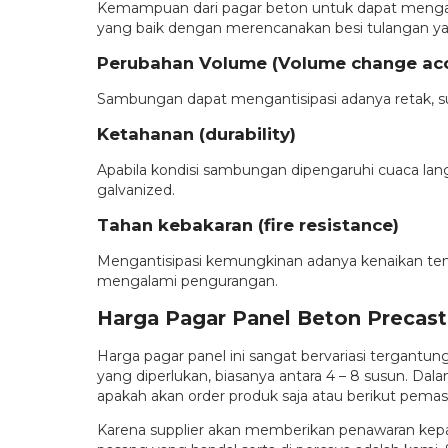
Kemampuan dari pagar beton untuk dapat menga
yang baik dengan merencanakan besi tulangan yan
Perubahan Volume (Volume change a
Sambungan dapat mengantisipasi adanya retak, 
Ketahanan (durability)
Apabila kondisi sambungan dipengaruhi cuaca lan
galvanized.
Tahan kebakaran (fire resistance)
Mengantisipasi kemungkinan adanya kenaikan temp
mengalami pengurangan.
Harga Pagar Panel Beton Precas
Harga pagar panel ini sangat bervariasi tergantu
yang diperlukan, biasanya antara 4 – 8 susun. Da
apakah akan order produk saja atau berikut pema
Karena supplier akan memberikan penawaran kepad