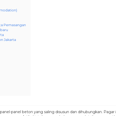
modation)
erta Pemasangan
rbaru
rta
n Jakarta
panel-panel beton yang saling disusun dan dihubungkan. Pagar in