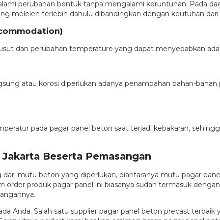
lami perubahan bentuk tanpa mengalami keruntuhan. Pada dae
g meleleh terlebih dahulu dibandingkan dengan keutuhan dari 
ccommodation)
susut dan perubahan temperature yang dapat menyebabkan ad
gsung atau korosi diperlukan adanya penambahan bahan-bahan pe
eratur pada pagar panel beton saat terjadi kebakaran, sehingg
t Jakarta Beserta Pemasangan
ng dari mutu beton yang diperlukan, diantaranya mutu pagar pan
lam order produk pagar panel ini biasanya sudah termasuk denga
sangannya.
a Anda. Salah satu supplier pagar panel beton precast terbaik