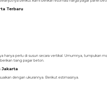
Selanjutnya berikut kami berikan estimasi harga pagar panel beto
rta Terbaru
ya hanya perlu di susun secara vertikal. Umumnya, tumpukan ma
 berikan tiang pagar beton.
 Jakarta
uaikan dengan ukurannya. Berikut estimasinya.