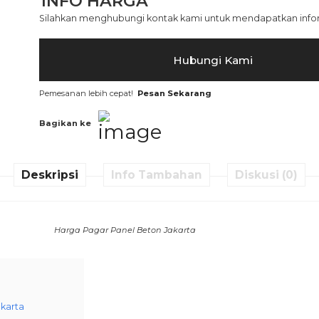
INFO HARGA
Silahkan menghubungi kontak kami untuk mendapatkan inform
Hubungi Kami
Pemesanan lebih cepat!
Pesan Sekarang
Bagikan ke
Deskripsi
Info Tambahan
Diskusi (0)
Harga Pagar Panel Beton Jakarta
karta