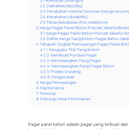
2.1
Kekuatan (Strength)
2.2
Daktalitas (ductility)
2.3
Perubahan Volume (Volume change accom
2.4
Ketahanan (durability)
2.5
Tahan kebakaran (fire resistance)
3
Harga Pagar Panel Beton Precast Jakarta Bes
3.1
Harga Pagar Panel Beton Precast Jakarta Te
3.2
Daftar Harga Tiang Kolom Pagar Beton Jaka
4
Tahapan Singkat Pemasangan Pagar Panel Beto
4.1
1. Mengukur Titik Tiang Kolom
4.2
2. Membuat Pondasi Pagar
4.3
3. Memasangkan Tiang Pagar
4.4
4. Memasangkan Panel Pagar Beton
4.5
5. Proses Grouting
4.6
6. Pengecatan
5
Harga Pemasangan
6
Maintenance
7
Penutup
8
Hubungi Untuk Pemesanan
Pagar panel beton adalah pagar yang terbuat dari 