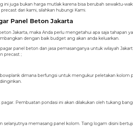
iang ini juga bukan harga mutlak karena bisa berubah sewaktu-
 precast dari kami, silahkan hubungi Kami.
ar Panel Beton Jakarta
ton Jakarta, maka Anda perlu mengetahui apa saja tahapan y
timbangkan dengan baik budget ang akan anda keluarkan.
 pagar panel beton dan jasa pemasanganya untuk wilayah Jakarta
 precast ;
owplank dimana berfungsi untuk mengukur peletakan kolom pa
iinginkan.
 pagar. Pembuatan pondasi ini akan dilakukan oleh tukang ba
 selanjutnya memasang panel kolom. Tiang logam disini bertu