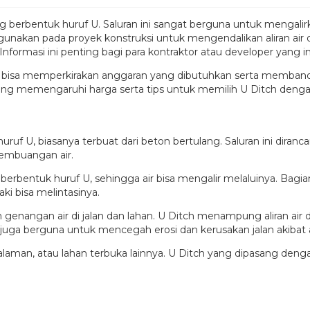
ng berbentuk huruf U. Saluran ini sangat berguna untuk mengalirka
akan pada proyek konstruksi untuk mengendalikan aliran air d
 Informasi ini penting bagi para kontraktor atau developer yan
bisa memperkirakan anggaran yang dibutuhkan serta membanding
 yang memengaruhi harga serta tips untuk memilih U Ditch dengan
uruf U, biasanya terbuat dari beton bertulang. Saluran ini diranc
pembuangan air.
erbentuk huruf U, sehingga air bisa mengalir melaluinya. Bagi
ki bisa melintasinya.
nangan air di jalan dan lahan. U Ditch menampung aliran air 
h juga berguna untuk mencegah erosi dan kerusakan jalan akiba
 halaman, atau lahan terbuka lainnya. U Ditch yang dipasang de