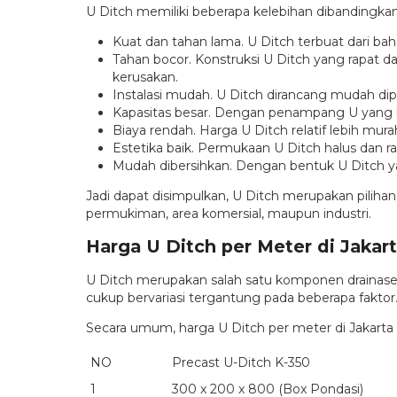
U Ditch memiliki beberapa kelebihan dibandingkan 
Kuat dan tahan lama. U Ditch terbuat dari b
Tahan bocor. Konstruksi U Ditch yang rapat 
kerusakan.
Instalasi mudah. U Ditch dirancang mudah di
Kapasitas besar. Dengan penampang U yang 
Biaya rendah. Harga U Ditch relatif lebih mu
Estetika baik. Permukaan U Ditch halus dan ra
Mudah dibersihkan. Dengan bentuk U Ditch 
Jadi dapat disimpulkan, U Ditch merupakan piliha
permukiman, area komersial, maupun industri.
Harga U Ditch per Meter di Jakar
U Ditch merupakan salah satu komponen drainase y
cukup bervariasi tergantung pada beberapa faktor
Secara umum, harga U Ditch per meter di Jakarta 
NO
Precast U-Ditch K-350
1
300 x 200 x 800 (Box Pondasi)