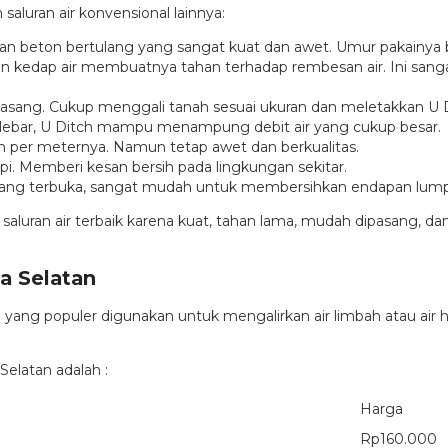
saluran air konvensional lainnya:
ahan beton bertulang yang sangat kuat dan awet. Umur pakainya 
dan kedap air membuatnya tahan terhadap rembesan air. Ini sa
pasang. Cukup menggali tanah sesuai ukuran dan meletakkan U D
lebar, U Ditch mampu menampung debit air yang cukup besar.
rah per meternya. Namun tetap awet dan berkualitas.
pi. Memberi kesan bersih pada lingkungan sekitar.
yang terbuka, sangat mudah untuk membersihkan endapan lump
n saluran air terbaik karena kuat, tahan lama, mudah dipasang, 
ta Selatan
ang populer digunakan untuk mengalirkan air limbah atau air huj
.
Selatan adalah :
Harga
Rp160.000