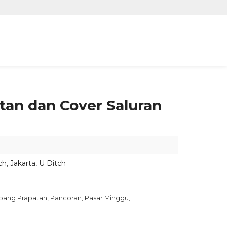
atan dan Cover Saluran
ch
,
Jakarta
,
U Ditch
pang Prapatan, Pancoran, Pasar Minggu,