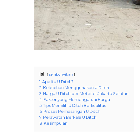
Isi
sembunyikan
1
Apa Itu U Ditch?
2
Kelebihan Menggunakan U Ditch
3
Harga U Ditch per Meter di Jakarta Selatan
4
Faktor yang Memengaruhi Harga
5
Tips Memilih U Ditch Berkualitas
6
Proses Pemasangan U Ditch
7
Perawatan Berkala U Ditch
8
Kesimpulan