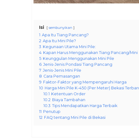
Isi
sembunyikan
1
Apa Itu Tiang Pancang?
2
Apa Itu Mini Pile?
3
Kegunaan Utama Mini Pile:
4
Kapan Harus Menggunakan Tiang Pancang/Mini 
5
Keunggulan Menggunakan Mini Pile
6
Jenis-Jenis Pondasi Tiang Pancang
7
Jenis-Jenis Mini Pile
8
Cara Pemasangan
9
Faktor-Faktor yang Mempengaruhi Harga
10
Harga Mini Pile K-450 (Per Meter) Bekasi Terbar
10.1
Ketentuan Order
10.2
Biaya Tambahan
10.3
Tips Mendapatkan Harga Terbaik
11
Penutup
12
FAQ tentang Mini Pile di Bekasi