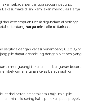
 gunakan sebagai penyangga sebuah gedung,
 Bekasi, maka di sini kami akan mengulas Harga
tinggi dan kemampuan untuk digunakan di berbagai
 ketahui tentang
harga mini pile di Bekasi
,
an segitiga dengan variasi penampang 0,2 x 0,2m
jang pile dapat disambung dengan plat besi yang
mbantu mengurangi tekanan dari bangunan beserta
lu lembek dimana tanah keras berada jauh di
at dari beton pracetak atau baja, mini pile
n mini pile sering kali diperlukan pada proyek-