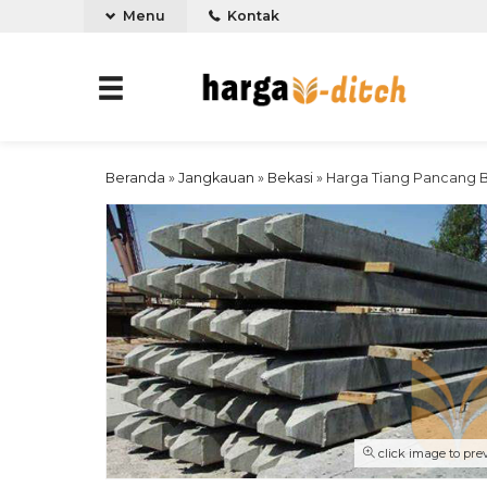
Menu
Kontak
Beranda
»
Jangkauan
»
Bekasi
»
Harga Tiang Pancang Be
click image to pre