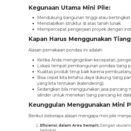
Kegunaan Utama Mini Pile:
Mendukung bangunan tinggi atau bertingkat.
Menstabilkan struktur di atas tanah lunak.
Mempercepat pengerjaan proyek dengan insta
Kapan Harus Menggunakan Tiang 
Alasan pemakaian pondasi ini adalah:
Ketika Anda menginginkan kecepatan, pengerj
Lokasi tempat pembangunan pondasi tiang panca
Kualitas produk teruji baik karena pembuatanya
Bisa cepat kita ketahui daya dukung tiang p
yang kita tentukan (kalendering).
Sedangkan bila menggunakan jasa pancang me
silinder untuk menekan tiang pancang ke dal
Keunggulan Menggunakan Mini P
Berikut beberapa alasan mengapa mini pile menjad
Efisiensi dalam Area Sempit:
Dengan ukurannya
terbatas.