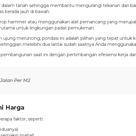
dalam tanah sehingga membantu mengurangi tekanan dari bangu
as berada jauh di bawah.
drop hammer atau menggunakan alat pemancang yang merupakan 
rutama untuk lingkungan padat pemukiman.
ujung meruncing, pondasi ini adalah pilihan yang tepat untuk
inggian melebihi dua lantai sudah saatnya Anda menggunakan j
era pembangunan saat ini dengan pertimbangan efesiensi kerja d
 Jalan Per M2
i Harga
apa faktor, seperti:
keduanya)
a semakin mahal)