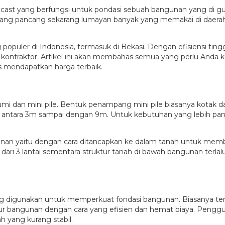
precast yang berfungsi untuk pondasi sebuah bangunan yang di
Tiang pancang sekarang lumayan banyak yang memakai di daerah
ling populer di Indonesia, termasuk di Bekasi. Dengan efisiensi 
ak kontraktor. Artikel ini akan membahas semua yang perlu Anda
ps mendapatkan harga terbaik.
umi dan mini pile. Bentuk penampang mini pile biasanya kotak d
g antara 3m sampai dengan 9m. Untuk kebutuhan yang lebih pan
ngunan yaitu dengan cara ditancapkan ke dalam tanah untuk me
h dari 3 lantai sementara struktur tanah di bawah bangunan terla
ng digunakan untuk memperkuat fondasi bangunan. Biasanya terbu
 bangunan dengan cara yang efisien dan hemat biaya. Penggunaa
h yang kurang stabil.