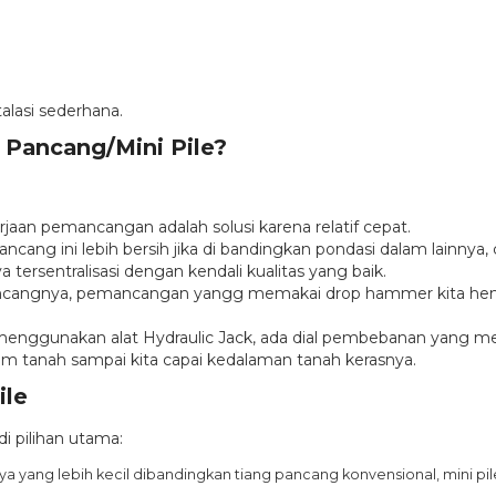
lasi sederhana.
Pancang/Mini Pile?
aan pemancangan adalah solusi karena relatif cepat.
ng ini lebih bersih jika di bandingkan pondasi dalam lainnya, c
 tersentralisasi dengan kendali kualitas yang baik.
ancangnya, pemancangan yangg memakai drop hammer kita hentik
nggunakan alat Hydraulic Jack, ada dial pembebanan yang mem
am tanah sampai kita capai kedalaman tanah kerasnya.
ile
i pilihan utama:
 yang lebih kecil dibandingkan tiang pancang konvensional, mini pil