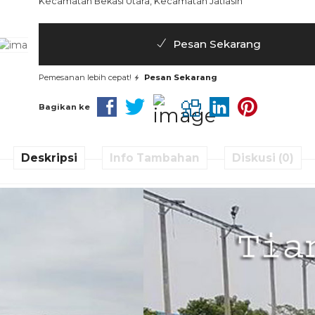
Kecamatan Bekasi Utara, Kecamatan Jatiasih
Pesan Sekarang
Pemesanan lebih cepat!
Pesan Sekarang
Bagikan ke
Deskripsi
Info Tambahan
Diskusi (0)