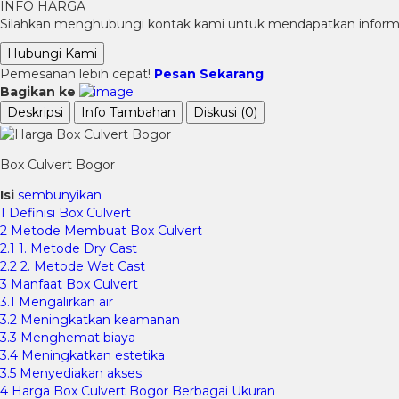
INFO HARGA
Silahkan menghubungi kontak kami untuk mendapatkan informas
Hubungi Kami
Pemesanan lebih cepat!
Pesan Sekarang
Bagikan ke
Deskripsi
Info Tambahan
Diskusi (0)
Box Culvert Bogor
Isi
sembunyikan
1
Definisi Box Culvert
2
Metode Membuat Box Culvert
2.1
1. Metode Dry Cast
2.2
2. Metode Wet Cast
3
Manfaat Box Culvert
3.1
Mengalirkan air
3.2
Meningkatkan keamanan
3.3
Menghemat biaya
3.4
Meningkatkan estetika
3.5
Menyediakan akses
4
Harga Box Culvert Bogor Berbagai Ukuran