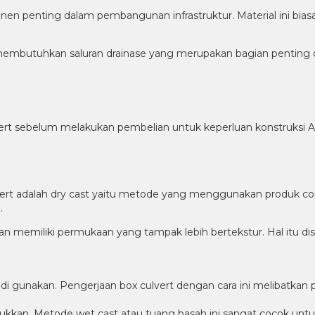
en penting dalam pembangunan infrastruktur. Material ini biasan
membutuhkan saluran drainase yang merupakan bagian penting dal
lvert sebelum melakukan pembelian untuk keperluan konstruksi 
rt adalah dry cast yaitu metode yang menggunakan produk cor
.
an memiliki permukaan yang tampak lebih bertekstur. Hal itu d
 gunakan. Pengerjaan box culvert dengan cara ini melibatkan
kan. Metode wet cast atau tuang basah ini sangat cocok untuk