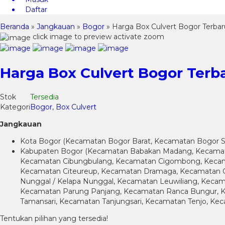
Daftar
Beranda
»
Jangkauan
»
Bogor
»
Harga Box Culvert Bogor Terbar
click image to preview
activate zoom
Harga Box Culvert Bogor Terb
Stok
Tersedia
Kategori
Bogor
,
Box Culvert
Jangkauan
Kota Bogor (Kecamatan Bogor Barat, Kecamatan Bogor S
Kabupaten Bogor (Kecamatan Babakan Madang, Kecamata
Kecamatan Cibungbulang, Kecamatan Cigombong, Kecamat
Kecamatan Citeureup, Kecamatan Dramaga, Kecamatan G
Nunggal / Kelapa Nunggal, Kecamatan Leuwiliang, Ke
Kecamatan Parung Panjang, Kecamatan Ranca Bungur, K
Tamansari, Kecamatan Tanjungsari, Kecamatan Tenjo, Keca
Tentukan pilihan yang tersedia!