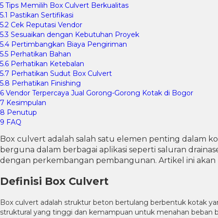
5
Tips Memilih Box Culvert Berkualitas
5.1
Pastikan Sertifikasi
5.2
Cek Reputasi Vendor
5.3
Sesuaikan dengan Kebutuhan Proyek
5.4
Pertimbangkan Biaya Pengiriman
5.5
Perhatikan Bahan
5.6
Perhatikan Ketebalan
5.7
Perhatikan Sudut Box Culvert
5.8
Perhatikan Finishing
6
Vendor Terpercaya Jual Gorong-Gorong Kotak di Bogor
7
Kesimpulan
8
Penutup
9
FAQ
Box culvert adalah salah satu elemen penting dalam k
berguna dalam berbagai aplikasi seperti saluran draina
dengan perkembangan pembangunan. Artikel ini akan m
Definisi Box Culvert
Box culvert adalah struktur beton bertulang berbentuk kotak yan
struktural yang tinggi dan kemampuan untuk menahan beban b