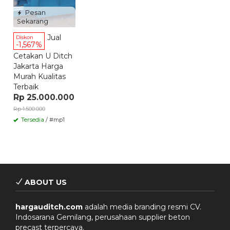
Pesan
Sekarang
Jual
Diskon
-1,567%
Cetakan U Ditch
Jakarta Harga
Murah Kualitas
Terbaik
Rp 25.000.000
Rp 1.500.000
Tersedia
/ #mp1
ABOUT US
hargauditch.com
adalah media branding resmi CV.
Indosarana Gemilang, perusahaan supplier beton
precast terpercaya.