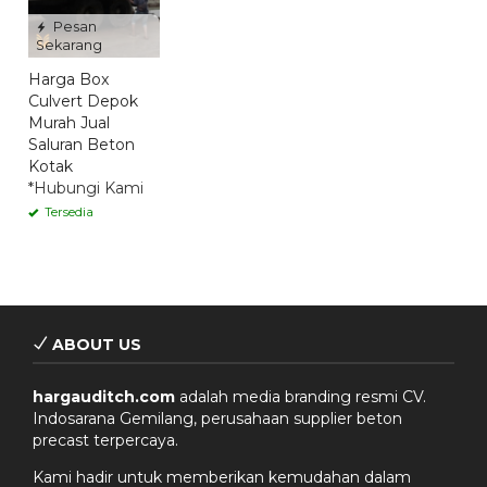
Pesan
Sekarang
Harga Box
Culvert Depok
Murah Jual
Saluran Beton
Kotak
*Hubungi Kami
Tersedia
ABOUT US
hargauditch.com
adalah media branding resmi CV.
Indosarana Gemilang, perusahaan supplier beton
precast terpercaya.
Kami hadir untuk memberikan kemudahan dalam