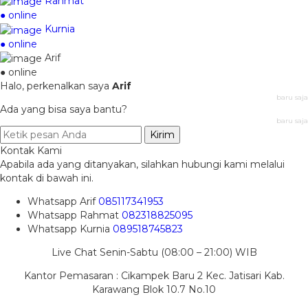
Rahmat
● online
Kurnia
● online
Arif
● online
Halo, perkenalkan saya
Arif
baru saja
Ada yang bisa saya bantu?
baru saja
Kirim
Kontak Kami
Apabila ada yang ditanyakan, silahkan hubungi kami melalui
kontak di bawah ini.
Whatsapp
Arif
085117341953
Whatsapp
Rahmat
082318825095
Whatsapp
Kurnia
089518745823
Live Chat Senin-Sabtu (08:00 – 21:00) WIB
Kantor Pemasaran : Cikampek Baru 2 Kec. Jatisari Kab.
Karawang Blok 10.7 No.10